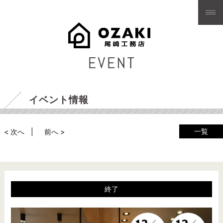
イベント情報
一覧
< 次へ
前へ >
終了