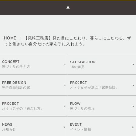
HOME ｜ 【尾崎工務店】見た目にこだわり、暮らしにこだわる。ず
っと飽きない自分だけの家を手に入れよう。
CONCEPT
SATISFACTION
家づくりの考え方
18の満足
FREE DESIGN
PROJECT
完全自由設計の家
オトナ女子が選ぶ『家事動線』
PROJECT
FLOW
おうち男子の『過ごし方』
家づくりの流れ
NEWS
EVENT
お知らせ
イベント情報