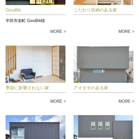
GinoBili
こだわり収納のある家
半田市栄町 GinoBili様
MORE
MORE
季節に影響されない家
アオダモのある家
MORE
MORE