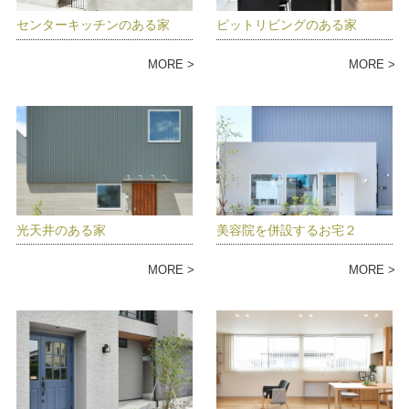
センターキッチンのある家
ピットリビングのある家
MORE
MORE
光天井のある家
美容院を併設するお宅２
MORE
MORE