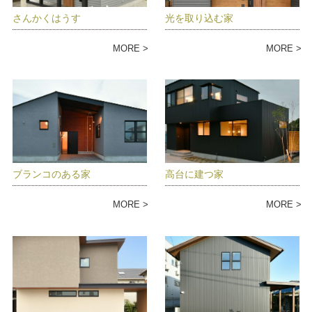
さんかくはうす
光を取り込む家
MORE
MORE
ブランコのある家
高台に建つ家
MORE
MORE