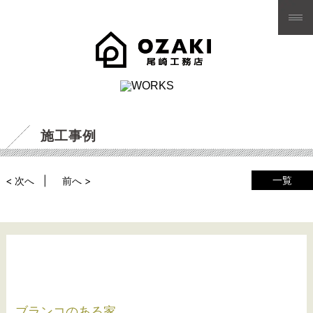
施工事例
一覧
< 次へ
前へ >
ブランコのある家