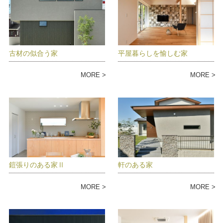
古材の似合う家
平屋暮らしを愉しむ家
MORE
MORE
鎧張りのある家Ⅱ
軒のある家
MORE
MORE