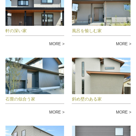
軒の深い家
風呂を愉しむ家
MORE
MORE
石畳の似合う家
斜め壁のある家
MORE
MORE