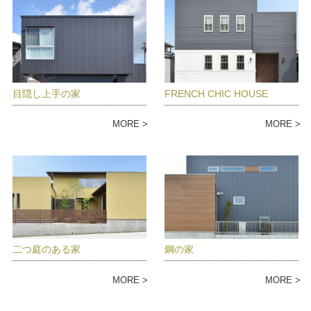
目隠し上手の家
FRENCH CHIC HOUSE
MORE
MORE
二つ庭のある家
鋼の家
MORE
MORE