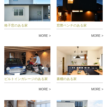
格子窓のある家
窓際ベンチのある家
MORE
MORE
ビルトインガレージのある家
書棚のある家
MORE
MORE