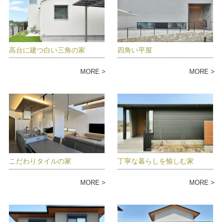
高台に建つ白い三角の家
四角い平屋
MORE
MORE
こだわりタイルの家
丁寧な暮らしを愉しむ家
MORE
MORE