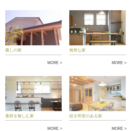
癒しの家
無骨な家
MORE
MORE
素材を愉しむ家
続き和室のある家
MORE
MORE