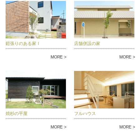
鎧張りのある家Ⅰ
店舗併設の家
MORE
MORE
焼杉の平屋
フルハウス
MORE
MORE