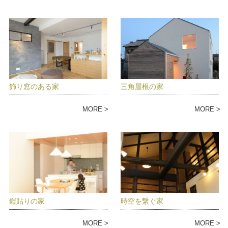
飾り窓のある家
三角屋根の家
MORE
MORE
鎧貼りの家
時空を繋ぐ家
MORE
MORE