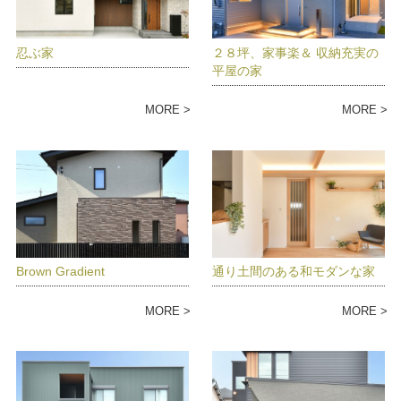
忍ぶ家
２８坪、家事楽＆ 収納充実の
平屋の家
MORE
MORE
Brown Gradient
通り土間のある和モダンな家
MORE
MORE