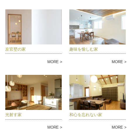
左官壁の家
趣味を愉しむ家
MORE
MORE
光射す家
和心を忘れない家
MORE
MORE