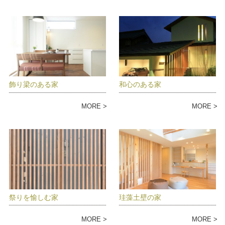
飾り梁のある家
和心のある家
MORE
MORE
祭りを愉しむ家
珪藻土壁の家
MORE
MORE